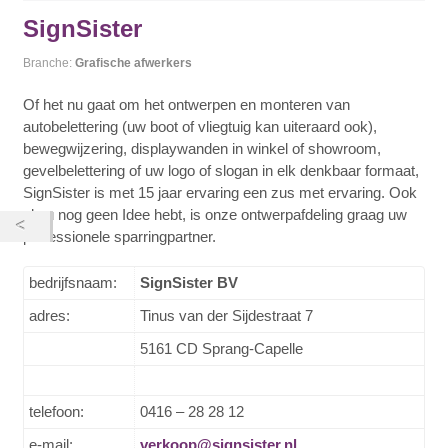
SignSister
Branche:
Grafische afwerkers
Of het nu gaat om het ontwerpen en monteren van
autobelettering (uw boot of vliegtuig kan uiteraard ook),
bewegwijzering, displaywanden in winkel of showroom,
gevelbelettering of uw logo of slogan in elk denkbaar formaat,
SignSister is met 15 jaar ervaring een zus met ervaring. Ook
als u nog geen Idee hebt, is onze ontwerpafdeling graag uw
professionele sparringpartner.
bedrijfsnaam:
SignSister BV
adres:
Tinus van der Sijdestraat 7
5161 CD Sprang-Capelle
telefoon:
0416 – 28 28 12
e-mail:
verkoop@signsister.nl