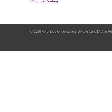
Continue Reading
© 2020 Verenigde Ondernemers Sprang-Capelle. Alle R