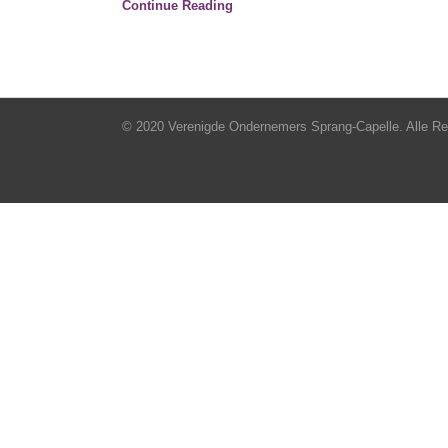
Continue Reading
© 2020 Verenigde Ondernemers Sprang-Capelle. Alle R