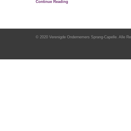
Continue Reading
© 2020 Verenigde Ondernemers Sprang-Capelle. Alle R