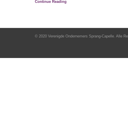
Continue Reading
© 2020 Verenigde Ondernemers Sprang-Capelle. Alle R