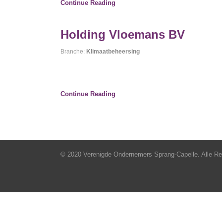
Continue Reading
Holding Vloemans BV
Branche:
Klimaatbeheersing
Continue Reading
© 2020 Verenigde Ondernemers Sprang-Capelle. Alle R